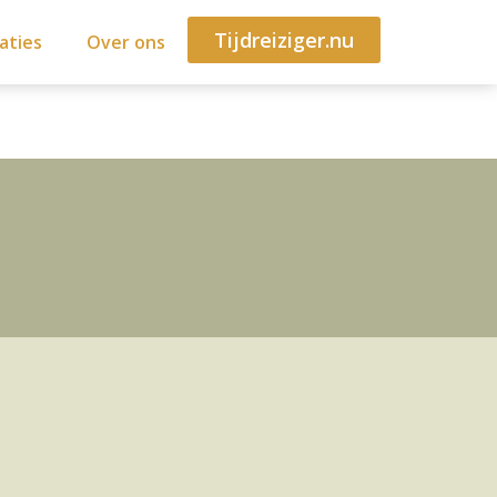
Tijdreiziger.nu
aties
Over ons