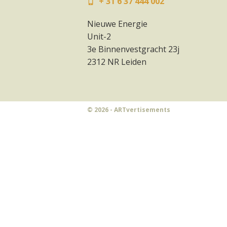
+ 31 6 37 444 002
Nieuwe Energie
Unit-2
3e Binnenvestgracht 23j
2312 NR Leiden
© 2026 - ARTvertisements