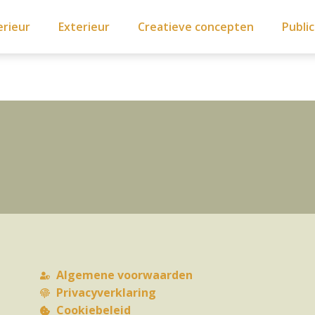
erieur
Exterieur
Creatieve concepten
Public
Algemene voorwaarden
Privacyverklaring
Cookiebeleid